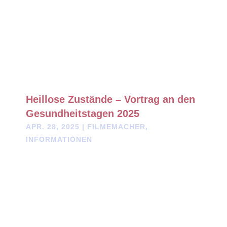
Heillose Zustände – Vortrag an den
Gesundheitstagen 2025
APR. 28, 2025
|
FILMEMACHER
,
INFORMATIONEN
Heillose Zustände Vortrag "Das digitale Dilemma" an den
Gesundheitstagen 2025 In diesem Vortrag spricht Klaus
Scheidsteger über die Herausforderungen und Risiken der
digitalen Revolution, die unsere Gesellschaften betreffen. Er
reflektiert über seine Erfahrungen in...