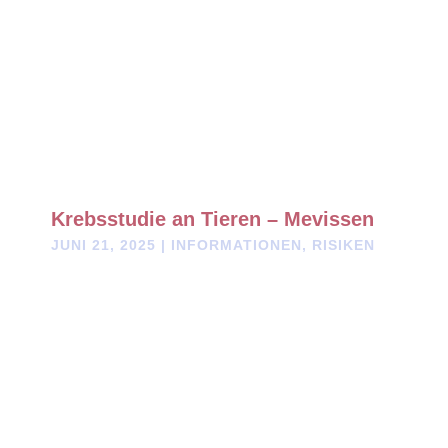
Krebsstudie an Tieren – Mevissen
JUNI 21, 2025
|
INFORMATIONEN
,
RISIKEN
Neue Studien liefern starke Hinweise auf eine Einstufung als
„krebserregend“ – mit brisanten Stimmen aus Forschung und
WHO-Kreisen.