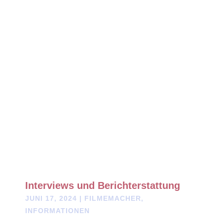
Eine bahnbrechende Studie zeigt die wahren Kosten des
Lebens in einer EMF-übersättigten Welt und wie gesunde LEDs
uns vor diesem unsichtbaren Sturm schützen könnten.
Interviews und Berichterstattung
JUNI 17, 2024
|
FILMEMACHER
,
INFORMATIONEN