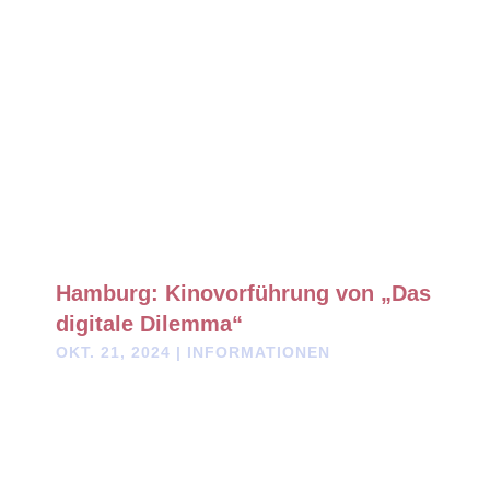
Hamburg: Kinovorführung von „Das
digitale Dilemma“
OKT. 21, 2024
|
INFORMATIONEN
Kinovorführung von "Das digitale Dilemma" in Hamburg
Donnerstag, 31. Oktober 2024 im Koralle-Kino Mobilfunk ist aus
unserer Gegenwart nicht mehr wegzudenken. In seinem
neusten Dokumentarfilm zeigt Klaus Scheidsteger auf, welche
Risiken mit der fortschreitenden...