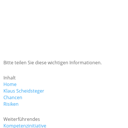
Klaus Scheidsteger im Gespräch | Berichterstattung in Print und
Online
« Ältere Einträge
Neuere Einträge »
Bitte teilen Sie diese wichtigen Informationen.
Inhalt
Home
Klaus Scheidsteger
Chancen
Risiken
Weiterführendes
Kompetenzinitiative