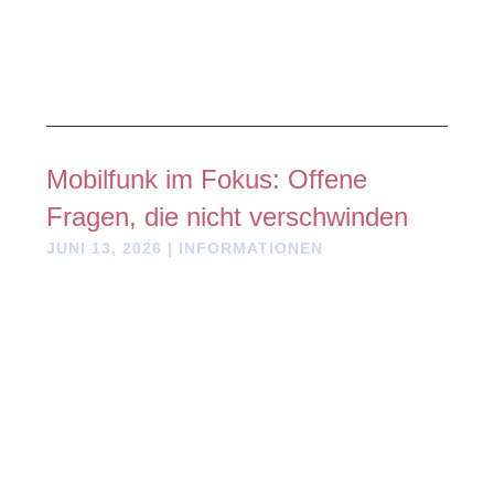
Mobilfunk im Fokus: Offene
Fragen, die nicht verschwinden
JUNI 13, 2026
|
INFORMATIONEN
Mobilfunk begleitet unseren Alltag
rund um die Uhr. Doch wie gut
sind mögliche Langzeitwirkungen
tatsächlich erforscht? Ein
Symposium von Ärzten und