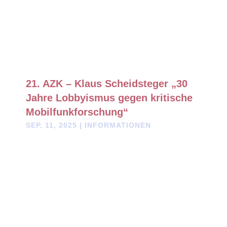
21. AZK – Klaus Scheidsteger „30
Jahre Lobbyismus gegen kritische
Mobilfunkforschung“
SEP. 11, 2025
|
INFORMATIONEN
Drei Jahrzehnte Täuschung: Klaus Scheidsteger enthüllt, wie
Industrie und Politik Hand in Hand arbeiten, um die Gefahren
von Mobilfunk zu vertuschen. Sein Vortrag ist ein eindringlicher
Appell zum Umdenken.