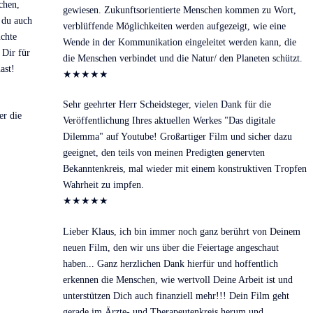
chen,
gewiesen. Zukunftsorientierte Menschen kommen zu Wort,
 du auch
verblüffende Möglichkeiten werden aufgezeigt, wie eine
üchte
Wende in der Kommunikation eingeleitet werden kann, die
 Dir für
die Menschen verbindet und die Natur/ den Planeten schützt.
ast!
★
★
★
★
★
Sehr geehrter Herr Scheidsteger, vielen Dank für die
er die
Veröffentlichung Ihres aktuellen Werkes "Das digitale
Dilemma" auf Youtube! Großartiger Film und sicher dazu
geeignet, den teils von meinen Predigten genervten
Bekanntenkreis, mal wieder mit einem konstruktiven Tropfen
Wahrheit zu impfen.
★
★
★
★
★
Lieber Klaus, ich bin immer noch ganz berührt von Deinem
neuen Film, den wir uns über die Feiertage angeschaut
haben... Ganz herzlichen Dank hierfür und hoffentlich
erkennen die Menschen, wie wertvoll Deine Arbeit ist und
unterstützen Dich auch finanziell mehr!!! Dein Film geht
gerade im Ärzte- und Therapeutenkreis herum und