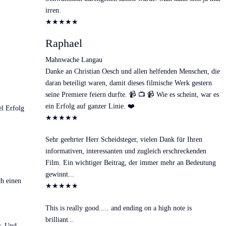
irren.
★
★
★
★
★
Raphael
Mahnwache Langau
Danke an Christian Oesch und allen helfenden Menschen, die
daran beteiligt waren, damit dieses filmische Werk gestern
seine Premiere feiern durfte. 📹 📺 📹 Wie es scheint, war es
ein Erfolg auf ganzer Linie. ❤️
el Erfolg
★
★
★
★
★
Sehr geehrter Herr Scheidsteger, vielen Dank für Ihren
informativen, interessanten und zugleich erschreckenden
Film. Ein wichtiger Beitrag, der immer mehr an Bedeutung
gewinnt...
h einen
★
★
★
★
★
This is really good..... and ending on a high note is
brilliant...
r. Und