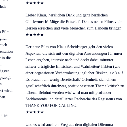
★
★
★
★
★
dich
Lieber Klaus, herzlichen Dank und ganz herzlichen
Glückwunsch! Möge die Botschaft Deines neuen Films viele
Herzen erreichen und viele Menschen zum Handeln bringen!
m Film
★
★
★
★
★
glich
 euch
Der neue Film von Klaus Scheidsteger geht den vielen
entation
Aspekten, die sich mit den digitalen Anwendungen für unser
 in die
Leben ergeben, intensiv nach und deckt dabei mitunter
n
schwer erträgliche Einsichten und Wahrheiten/ Fakten (wie
igsten
einer organsierten Verharmlosung jeglicher Risiken, s.o.) auf.
gezeigt
Es braucht ein wenig Bereitschaft/ Offenheit, sich einem
n
gesellschaftlich durchweg positiv besetzten Thema kritisch zu
rt wird,
nähern. Belohnt werden wir/ wird man mit profunder
den.
Sachkenntnis und detaillierter Recherche des Regisseurs von
THANK YOU FOR CALLING.
★
★
★
★
★
nd ich
Und es wird auch ein Weg aus dem digitalen Dilemma