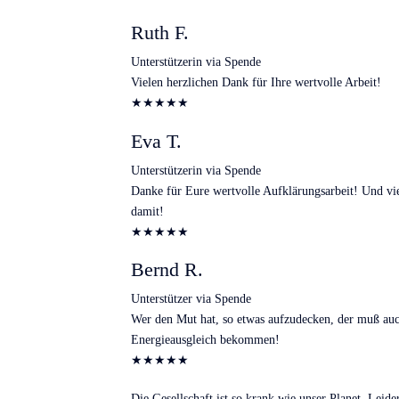
Ruth F.
Unterstützerin via Spende
Vielen herzlichen Dank für Ihre wertvolle Arbeit!
★
★
★
★
★
Eva T.
Unterstützerin via Spende
Danke für Eure wertvolle Aufklärungsarbeit! Und vi
damit!
★
★
★
★
★
Bernd R.
Unterstützer via Spende
Wer den Mut hat, so etwas aufzudecken, der muß auc
Energieausgleich bekommen!
★
★
★
★
★
Die Gesellschaft ist so krank wie unser Planet. Leide