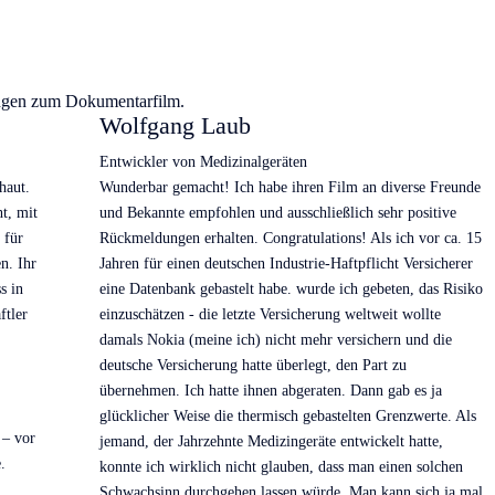
ngen zum Dokumentarfilm.
Wolfgang Laub
Entwickler von Medizinalgeräten
haut.
Wunderbar gemacht! Ich habe ihren Film an diverse Freunde
t, mit
und Bekannte empfohlen und ausschließlich sehr positive
 für
Rückmeldungen erhalten. Congratulations! Als ich vor ca. 15
n. Ihr
Jahren für einen deutschen Industrie-Haftpflicht Versicherer
s in
eine Datenbank gebastelt habe. wurde ich gebeten, das Risiko
tler
einzuschätzen - die letzte Versicherung weltweit wollte
damals Nokia (meine ich) nicht mehr versichern und die
deutsche Versicherung hatte überlegt, den Part zu
übernehmen. Ich hatte ihnen abgeraten. Dann gab es ja
glücklicher Weise die thermisch gebastelten Grenzwerte. Als
 – vor
jemand, der Jahrzehnte Medizingeräte entwickelt hatte,
.
konnte ich wirklich nicht glauben, dass man einen solchen
Schwachsinn durchgehen lassen würde. Man kann sich ja mal