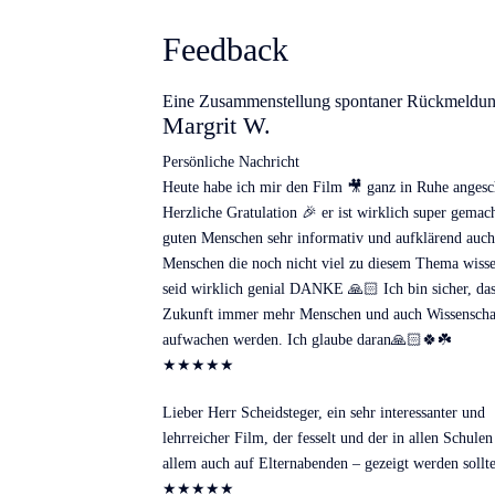
Feedback
Eine Zusammenstellung spontaner Rückmeldu
Margrit W.
Persönliche Nachricht
Heute habe ich mir den Film 🎥 ganz in Ruhe angesc
Herzliche Gratulation 🎉 er ist wirklich super gemach
guten Menschen sehr informativ und aufklärend auch
Menschen die noch nicht viel zu diesem Thema wisse
seid wirklich genial DANKE 🙏🏻 Ich bin sicher, das
Zukunft immer mehr Menschen und auch Wissenschaf
aufwachen werden. Ich glaube daran🙏🏻🍀☘️
★
★
★
★
★
Lieber Herr Scheidsteger, ein sehr interessanter und
lehrreicher Film, der fesselt und der in allen Schulen
allem auch auf Elternabenden – gezeigt werden sollte
★
★
★
★
★