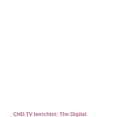
offer notable opportunities but
come with great risks.
CHD.TV berichtet: The Digital