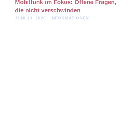
Mobilfunk im Fokus: Offene Fragen,
die nicht verschwinden
JUNI 13, 2026
|
INFORMATIONEN
Mobilfunk begleitet unseren Alltag rund um die Uhr. Doch wie
gut sind mögliche Langzeitwirkungen tatsächlich erforscht? Ein
Symposium von Ärzten und Wissenschaftlern wirft Fragen auf,
die in der öffentlichen Debatte oft wenig Beachtung finden. Wir
fassen die wichtigsten Punkte zusammen und verlinken auf die
Originalquelle