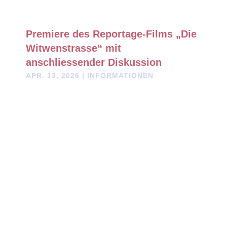
Premiere des Reportage-Films „Die
Witwenstrasse“ mit
anschliessender Diskussion
APR. 13, 2026
|
INFORMATIONEN
Die 30-minütige Reportage deckt die Hintergründe zur
Entstehungsgeschichte der Mobilfunkstudie zu „Athermischen
biologischen Wirkungen bei Langzeitexposition mit
hochfrequenten elektromagnetischen Feldern niedriger
Intensität“ (ATHEM-3) auf und vermittelt einen Einblick in die
wissenschaftliche Arbeit.