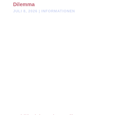
Dilemma
JULI 8, 2026
|
INFORMATIONEN
It’s truly a “Digital Dilemma” — that is, the state of wireless and
other telecommunications infrastructure across the world. These
technological developments offer notable opportunities but
come with great risks.