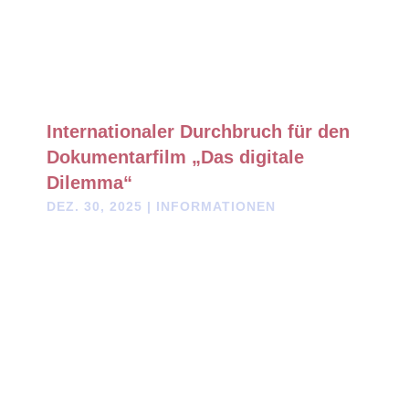
Internationaler Durchbruch für den
Dokumentarfilm „Das digitale
Dilemma“
DEZ. 30, 2025
|
INFORMATIONEN
Internationaler Durchbruch für den Dokumentarfilm "Das
digitale Dilemma" Vorweihnachtliches Geschenk Am 23.
Dezember 2025 sendete der von Robert F.Kennedy jr. ins
Leben gerufene freie TV-Kanal "Childrens Health Defence TV"
(CHDtv) eine eigens für die Aussendung...
« Ältere Einträge