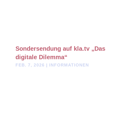
Sondersendung auf kla.tv „Das
digitale Dilemma“
FEB. 7, 2026
|
INFORMATIONEN
„Das digitale Dilemma“ wir in 30 Sprachfassungen auf kla.tv
präsentiert!