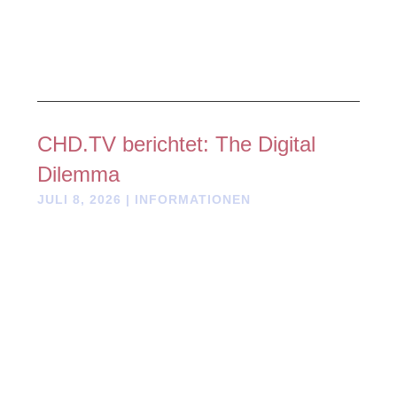
CHD.TV berichtet: The Digital
Dilemma
JULI 8, 2026
|
INFORMATIONEN
It’s truly a “Digital Dilemma” —
that is, the state of wireless and
other telecommunications
infrastructure across the world.
These technological developments