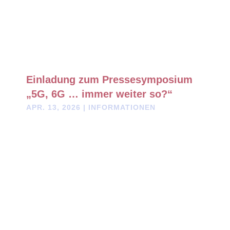
Einladung zum Pressesymposium
„5G, 6G … immer weiter so?“
APR. 13, 2026
|
INFORMATIONEN
Am 2. Mai 2026 findet im südlichen Landkreis Landshut das
nächste MWGFD-Pressesymposium zum Thema „5G, 6G …
immer weiter so?“ statt.