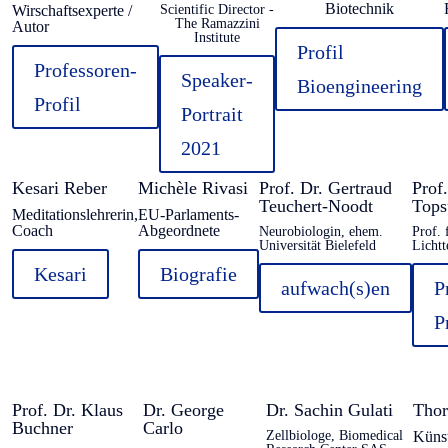
Biotechnik
Wirschaftsexperte /
Scientific Director -
The Ramazzini
Autor
Institute
Profil
Professoren-
Speaker-
Bioengineering
Profil
Portrait
2021
Kesari Reber
Michèle Rivasi
Prof. Dr. Gertraud
Prof
Teuchert-Noodt
Tops
Meditationslehrerin,
EU-Parlaments-
Coach
Abgeordnete
Neurobiologin, ehem.
Prof. 
Universität Bielefeld
Lichtt
Kesari
Biografie
aufwach(s)en
P
P
Prof. Dr. Klaus
Dr. George
Dr. Sachin Gulati
Thor
Buchner
Carlo
Zellbiologe, Biomedical
Künst