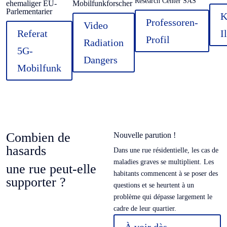
Research Center SAS
ehemaliger EU-
Mobilfunkforscher
Parlementarier
K
Professoren-
Video
Referat
I
Profil
Radiation
5G-
Dangers
Mobilfunk
Combien de
Nouvelle parution !
hasards
Dans une rue résidentielle, les cas de
maladies graves se multiplient. Les
une rue peut-elle
habitants commencent à se poser des
supporter ?
questions et se heurtent à un
problème qui dépasse largement le
cadre de leur quartier.